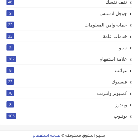
ثقف نفسك
46
جوجل ادسنس
3
حماية وامن المعلومات
22
خدمات عامة
33
سيو
5
علامة استفهام
282
غرائب
9
فيسبوك
23
كمبيوتر وانترنت
78
ويندوز
8
يوتيوب
105
جميع الحقوق محفوظة ©
علامة استفهام