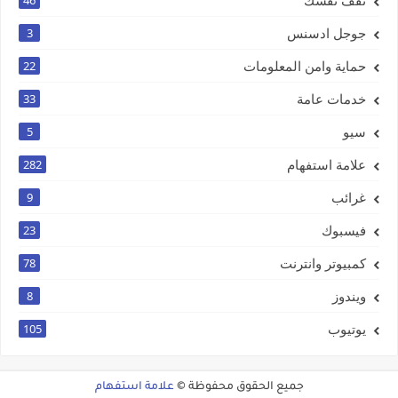
جوجل ادسنس
3
حماية وامن المعلومات
22
خدمات عامة
33
سيو
5
علامة استفهام
282
غرائب
9
فيسبوك
23
كمبيوتر وانترنت
78
ويندوز
8
يوتيوب
105
جميع الحقوق محفوظة ©
علامة استفهام