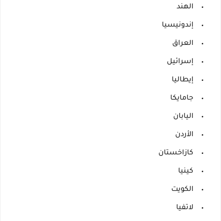
الهند
إندونيسيا
العراق
إسرائيل
إيطاليا
جامايكا
اليابان
الأردن
كازاخستان
كينيا
الكويت
لاتفيا