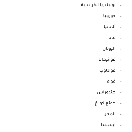
بولينيزيا الفرنسية
جورجيا
ألمانيا
غانا
اليونان
غواتيمالا
غوادلوب
غوام
هندوراس
هونغ كونغ
المجر
أيسلندا