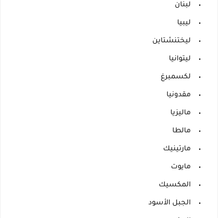
لبنان
ليبيا
ليختنشتاين
ليتوانيا
لكسمبرغ
مقدونيا
ماليزيا
مالطا
مارتينيك
مايوت
المكسيك
الجبل الأسود