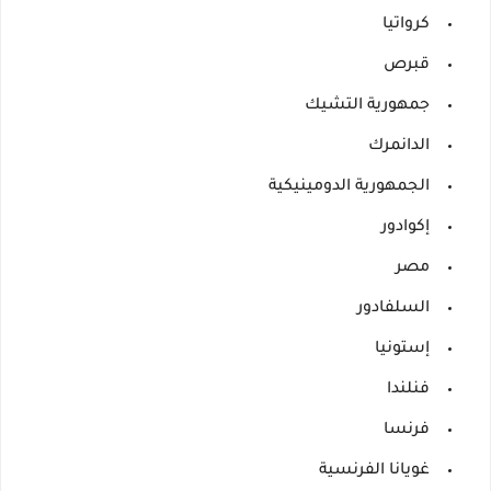
كرواتيا
قبرص
جمهورية التشيك
الدانمرك
الجمهورية الدومينيكية
إكوادور
مصر
السلفادور
إستونيا
فنلندا
فرنسا
غويانا الفرنسية