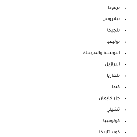
برمودا
بيلاروس
بلجيكا
بوليفيا
البوسنة والهرسك
البرازيل
بلغاريا
كندا
جزر كايمان
تشيلي
كولومبيا
كوستاريكا