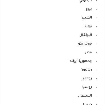
باراغواي
بيرو
الفلبين
بولندا
البرتغال
بورتوريكو
قطر
جمهورية أيرلندا
ريونيون
رومانيا
روسيا
السنغال
صربيا