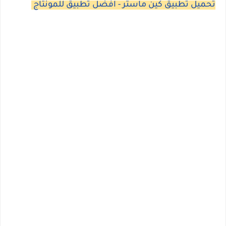
تحميل تطبيق كين ماستر - افضل تطبيق للمونتاج