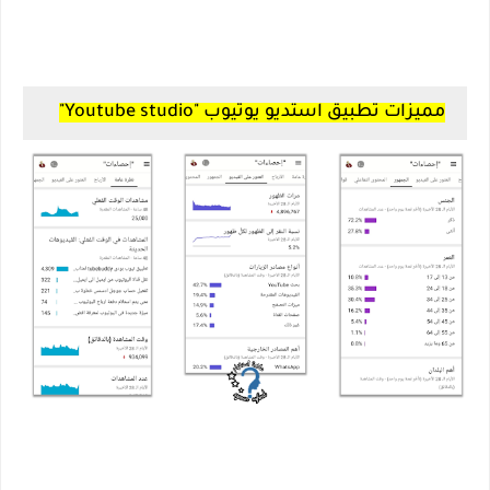
مميزات تطبيق استديو يوتيوب "Youtube studio"