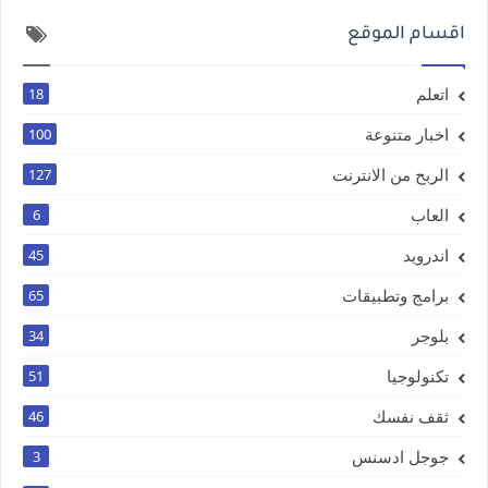
اقسام الموقع
اتعلم
18
اخبار متنوعة
100
الربح من الانترنت
127
العاب
6
اندرويد
45
برامج وتطبيقات
65
بلوجر
34
تكنولوجيا
51
ثقف نفسك
46
جوجل ادسنس
3