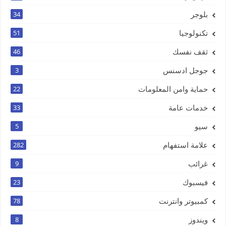
بلوجر
34
تكنولوجيا
51
ثقف نفسك
46
جوجل ادسنس
3
حماية وامن المعلومات
22
خدمات عامة
33
سيو
5
علامة استفهام
282
غرائب
9
فيسبوك
23
كمبيوتر وانترنت
78
ويندوز
8