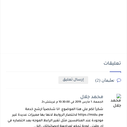
تعليقات
تعليقان (2)
إرسال تعليق
محمد جلال
الجمعة، 1 مارس 2019 في 10:30:00 م غرينتش+2
شكرأ لكم علي هذا الموضوع. انا شخصيأ ارشح خدمة
https://midu.pw لاختصار الروابط لانها بها مميزات عديدة غير
موجودة عند المنافسين مثل تغير الرابط الموجه بعد اختصاره في
اي وقت ، لوحة تحكم لمراجعة احصائياتك ، الخ..