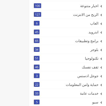
اخبار متنوعة
100
الربح من الانترنت
127
العاب
6
اندرويد
45
برامج وتطبيقات
65
بلوجر
34
تكنولوجيا
51
ثقف نفسك
46
جوجل ادسنس
3
حماية وامن المعلومات
22
خدمات عامة
33
سيو
5