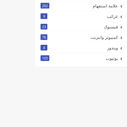
علامة استفهام
282
غرائب
9
فيسبوك
23
كمبيوتر وانترنت
78
ويندوز
8
يوتيوب
105