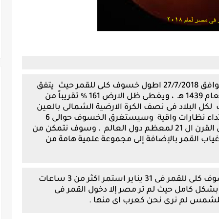
ستشهد مصر والعالم مساء اليوم الموافق 27/7/2018 اطول خسوف كلى للقمر حيث يتفق
وسطه مع توقيت بدر شهر ذى القعدة لعام 1439 هـ ، ويغطى ظل الارض 161 % تقريباً من
ل البلاد فى نصف الكرة الارضية الشمالى بالعين
المجردة ولا خطورة فى ذلك ولا حاجة لارتداء نظارات واقية وسيستغرق الخسوف حوالى 6
ساعات ويعتبر هذا الوقت هو الاطول فى القرن ال 21 لمعظم دول العالم ، وسوف نتمكن من
ب القمر بالإضافة إلى مجموعة علمية هامة من
وجدير بالذكر ان خلال هذا العام حدث خسوف كلى للقمر فى 31 يناير استمر اكثر من 3 ساعات
شكل كامل حيث لم تر مصر إلا دخول القمر فى