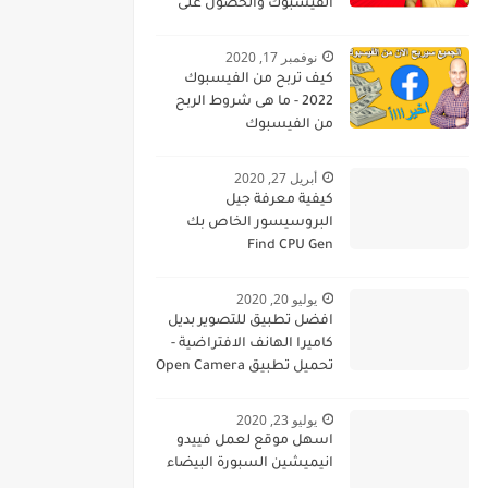
الفيسبوك والحصول على
4000 ساعة و 1000 مشترك
بطريقة شرعية
نوفمبر 17, 2020
كيف تربح من الفيسبوك
2022 - ما هى شروط الربح
من الفيسبوك
أبريل 27, 2020
كيفية معرفة جيل
البروسيسور الخاص بك
Find CPU Gen
يوليو 20, 2020
افضل تطبيق للتصوير بديل
كاميرا الهانف الافتراضية -
تحميل تطبيق Open Camera
يوليو 23, 2020
اسهل موقع لعمل فييدو
انيميشين السبورة البيضاء