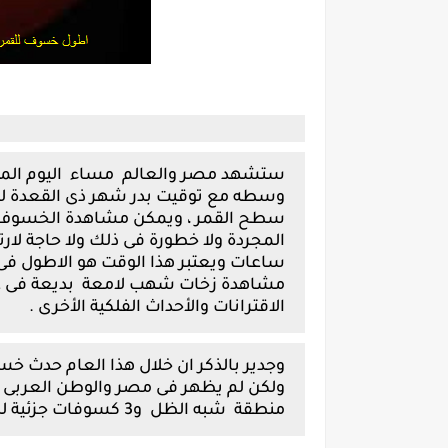
سطح القمر ، ويمكن مشاهدة الخسوف لك
مشاهدة زخات شهب لامعة بديعة فى غيا
الاقترانات والأحداث الفلكية الأخرى .
ولكن لم يظهر فى مصر والوطن العربى ب
منطقة شبه الظل و3 كسوفات جزئية للشمس لم نرى نحن كعرب اى منها .