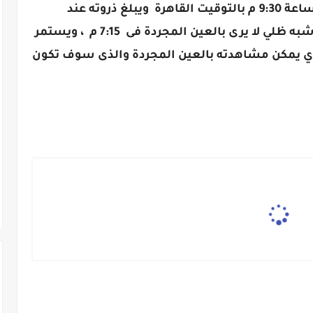
وللعلم سيكون الخسوف الكلي للقمر الساعة 9:30 م بالتوقيت القاهرة ويبلغ ذروته عند
الساعة 10:22 م ، وقبل ذلك يبدأ خسوف شبه ظلي لا يرى بالعين المجردة فى 7:15 م ، ويستمر
ئي الذي يمكن مشاهدته بالعين المجردة والذى سوف تكون