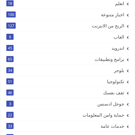
اتعلم
18
اخبار متنوعة
100
الربح من الانترنت
127
العاب
6
اندرويد
45
برامج وتطبيقات
65
بلوجر
34
تكنولوجيا
51
ثقف نفسك
46
جوجل ادسنس
3
حماية وامن المعلومات
22
خدمات عامة
33